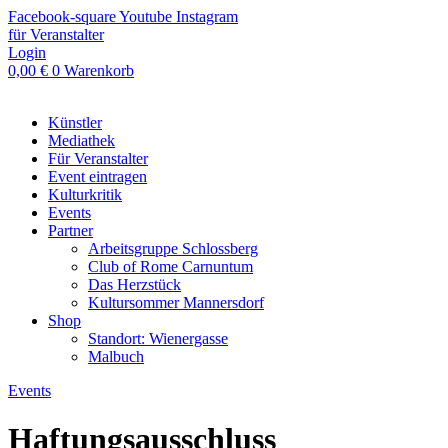
Zum
Facebook-square
Youtube
Instagram
Inhalt
für Veranstalter
springen
Login
0,00
€
0
Warenkorb
Künstler
Mediathek
Für Veranstalter
Event eintragen
Kulturkritik
Events
Partner
Arbeitsgruppe Schlossberg
Club of Rome Carnuntum
Das Herzstück
Kultursommer Mannersdorf
Shop
Standort: Wienergasse
Malbuch
Events
Haftungsausschluss