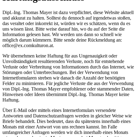
Dipl.-Ing. Thomas Mayer ist dazu verpflichtet, diese Website aktuell
und akkurat zu halten. Solltest du dennoch auf irgendetwas stoßen,
das veraltet oder inkorrekt ist, würden wir es schätzen, wenn du es
uns wissen lässt. Bitte weise darauf hin, wo du auf der Seite die
Information gelesen hast. Wir werden uns dann so schnell wie
möglich darum kümmern. Bitte sende deine Rückmeldung an:
office@
ex.com
kulturon.at
.
Wir übernehmen keine Haftung für aus Ungenauigkeit oder
Unvollständigkeit resultierenden Verluste, noch für entstehende
Verluste oder Verbreitung von Informationen durch das Internet, wie
Störungen oder Unterbrechungen. Bei der Verwendung von
Internetfomularen streben wir danach die Anzahl der benötigten
Felder zu minimieren. Für jegliche Verluste die aus der Verwendung
von Dipl.-Ing. Thomas Mayer empfohlener oder stammender Daten,
Hinweisen oder Ideen übernimmt Dipl.-Ing. Thomas Mayer keine
Haftung.
Über E-Mail oder mittels eines Internetfomulars versendete
Antworten und Datenschutzanfragen werden in gleicher Weise wie
Briefe behandelt. Dies bedeutet, dass du spätestens innerhalb eines
Monats mit einer Antwort von uns rechnen kannst. Im Falle
umfangreicher Anfragen werden wir dich innerhalb eines Monats