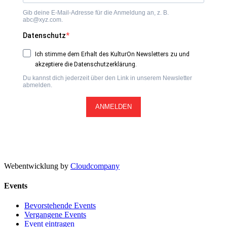
Gib deine E-Mail-Adresse für die Anmeldung an, z. B.
abc@xyz.com.
Datenschutz
Ich stimme dem Erhalt des KulturOn Newsletters zu und
akzeptiere die Datenschutzerklärung.
Du kannst dich jederzeit über den Link in unserem Newsletter
abmelden.
ANMELDEN
Webentwicklung by
Cloudcompany
Events
Bevorstehende Events
Vergangene Events
Event eintragen