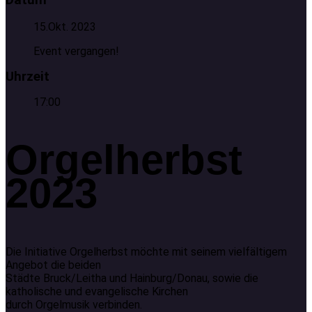
15.Okt. 2023
Event vergangen!
Uhrzeit
17:00
Orgelherbst
2023
Die Initiative Orgelherbst möchte mit seinem vielfältigem
Angebot die beiden
Städte Bruck/Leitha und Hainburg/Donau, sowie die
katholische und evangelische Kirchen
durch Orgelmusik verbinden.