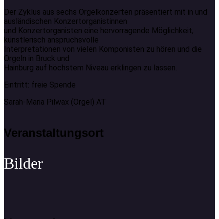
Der Zyklus aus sechs Orgelkonzerten präsentiert mit in und
ausländischen Konzertorganistinnen
und Konzertorganisten eine hervorragende Möglichkeit,
künstlerisch anspruchsvolle
Interpretationen von vielen Komponisten zu hören und die
Orgeln in Bruck und
Hainburg auf höchstem Niveau erklingen zu lassen.
Eintritt: freie Spende
Sarah-Maria Pilwax (Orgel) AT
Veranstaltungsort