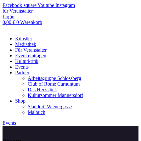
Zum
Facebook-square
Youtube
Instagram
Inhalt
für Veranstalter
springen
Login
0,00
€
0
Warenkorb
Künstler
Mediathek
Für Veranstalter
Event eintragen
Kulturkritik
Events
Partner
Arbeitsgruppe Schlossberg
Club of Rome Carnuntum
Das Herzstück
Kultursommer Mannersdorf
Shop
Standort: Wienergasse
Malbuch
Events
Datum