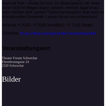
seien wir froh – etwas Spitzes. Ein Abend jedoch, der Ihnen
sicher nicht im Magen liegen, sondern vielmehr Appetit auf
mehr machen wird. Lachen? Selbstverständlich! Aber nicht im
intellektuellen Souterrain. Lassen Sie es sich schmecken!
Vollpreis: € 26,00 / € 20,80 (ermäßigt) / € 13,00 (Regie)
Ticketlink:
https://shop.eventjet.at/de/forumschwechat
Veranstaltungsort
Theater Forum Schwechat
Ehrenbrunngasse 24
2320 Schwechat