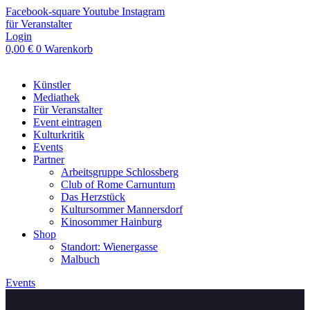
Zum
Facebook-square
Youtube
Instagram
Inhalt
für Veranstalter
springen
Login
0,00
€
0
Warenkorb
Künstler
Mediathek
Für Veranstalter
Event eintragen
Kulturkritik
Events
Partner
Arbeitsgruppe Schlossberg
Club of Rome Carnuntum
Das Herzstück
Kultursommer Mannersdorf
Kinosommer Hainburg
Shop
Standort: Wienergasse
Malbuch
Events