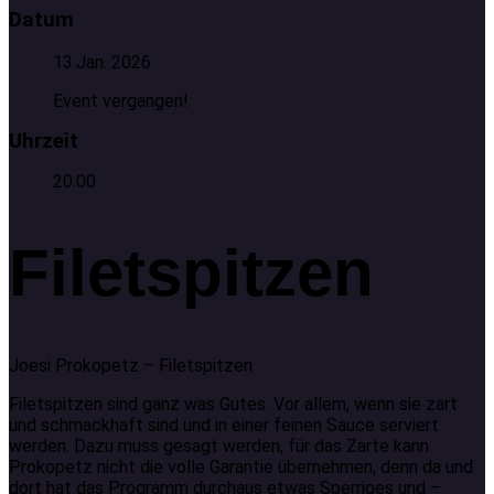
Datum
13.Jan. 2026
Event vergangen!
Uhrzeit
20:00
Filetspitzen
Joesi Prokopetz – Filetspitzen
Filetspitzen sind ganz was Gutes. Vor allem, wenn sie zart
und schmackhaft sind und in einer feinen Sauce serviert
werden. Dazu muss gesagt werden, für das Zarte kann
Prokopetz nicht die volle Garantie übernehmen, denn da und
dort hat das Programm durchaus etwas Sperriges und –