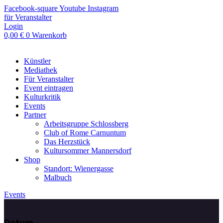
Zum
Facebook-square
Youtube
Instagram
Inhalt
für Veranstalter
springen
Login
0,00
€
0
Warenkorb
Künstler
Mediathek
Für Veranstalter
Event eintragen
Kulturkritik
Events
Partner
Arbeitsgruppe Schlossberg
Club of Rome Carnuntum
Das Herzstück
Kultursommer Mannersdorf
Shop
Standort: Wienergasse
Malbuch
Events
Datum