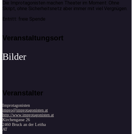
Die Improtagonisten machen Theater im Moment: Ohne
Skript, ohne Sicherheitsnetz aber immer mit viel Vergnügen.
Entritt: freie Spende
Veranstaltungsort
Veranstalter
Improtagonisten
impro@improtagonisten.at
http://www.improtagonisten.at
Kirchengasse 26
2460 Bruck an der Leitha
AT