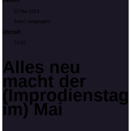
07.Mai 2024
Event vergangen!
Uhrzeit
19:30
Alles neu
macht der
(Improdienstag
im) Mai