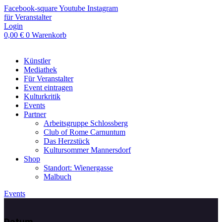
Zum
Facebook-square
Youtube
Instagram
Inhalt
für Veranstalter
springen
Login
0,00
€
0
Warenkorb
Künstler
Mediathek
Für Veranstalter
Event eintragen
Kulturkritik
Events
Partner
Arbeitsgruppe Schlossberg
Club of Rome Carnuntum
Das Herzstück
Kultursommer Mannersdorf
Shop
Standort: Wienergasse
Malbuch
Events
Datum