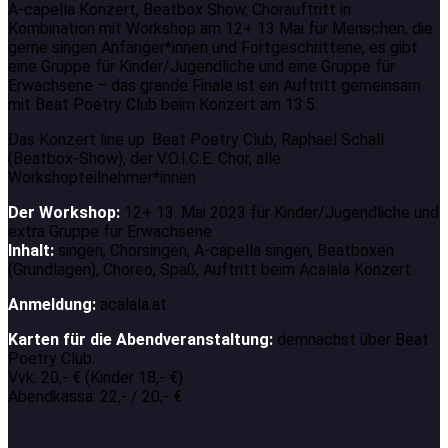
A-capella Konzert, Beatbox Show, Chorauftritt in
Kombination mit Workshop am 12+ 13 Mai für Menschen, die
gerne singen Anfänger*innen und Fortgeschrittene, es gibt
eine Gruppe für Kinder/Jugendliche und eine Gruppe für
Erwachsene – das grande Finale ist ein Auftritt gemeinsam
mit Beat Poetry Club beim Konzert am 13.5.
Das Konzert line up: Beat Poetry Club, Raphael Schall
(Beatbox-Show), der V.O.I.C.E. Chor, alle
Workshopteilnehmer*innen
Der Workshop:
12+ 13. Mai 2023 für Kinder/Jugendliche und
extra Gruppe für Erwachsene
Inhalt:
singen, Chorsingen, A-capella singen, Beatboxen
(Grundlagen), Choreo, Spaß, Auftritt beim Acalala Konzert
Anmeldung:
acalala.at
Karten für die Abendveranstaltung:
demnächst über Beat
Poetry Club.
Vvk: 20,- € (Kinder 18,- €)
Abendkassa: 22,- / 20,- €