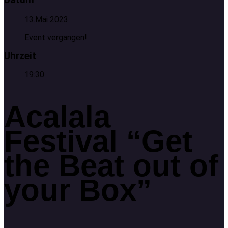
13.Mai 2023
Event vergangen!
Uhrzeit
19:30
Acalala
Festival “Get
the Beat out of
your Box”