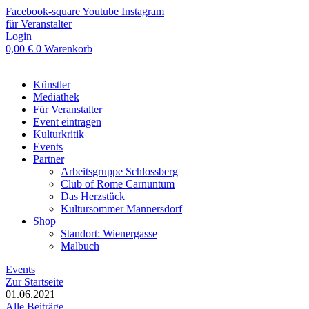
Zum
Facebook-square
Youtube
Instagram
Inhalt
für Veranstalter
springen
Login
0,00
€
0
Warenkorb
Künstler
Mediathek
Für Veranstalter
Event eintragen
Kulturkritik
Events
Partner
Arbeitsgruppe Schlossberg
Club of Rome Carnuntum
Das Herzstück
Kultursommer Mannersdorf
Shop
Standort: Wienergasse
Malbuch
Events
Zur Startseite
01.06.2021
Alle Beiträge