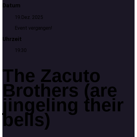
Datum
19.Dez. 2025
Event vergangen!
Uhrzeit
19:30
The Zacuto
Brothers (are
jingeling their
bells)