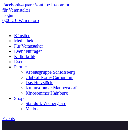
Zum
Facebook-square
Youtube
Instagram
Inhalt
für Veranstalter
springen
Login
0,00
€
0
Warenkorb
Künstler
Mediathek
Für Veranstalter
Event eintragen
Kulturkritik
Events
Partner
Arbeitsgruppe Schlossberg
Club of Rome Carnuntum
Das Herzstück
Kultursommer Mannersdorf
Kinosommer Hainburg
Shop
Standort: Wienergasse
Malbuch
Events